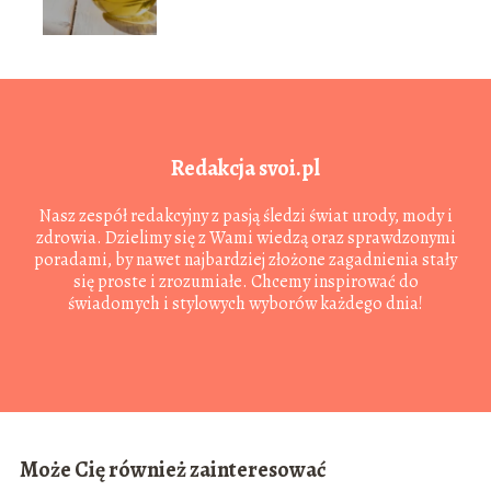
Redakcja svoi.pl
Nasz zespół redakcyjny z pasją śledzi świat urody, mody i
zdrowia. Dzielimy się z Wami wiedzą oraz sprawdzonymi
poradami, by nawet najbardziej złożone zagadnienia stały
się proste i zrozumiałe. Chcemy inspirować do
świadomych i stylowych wyborów każdego dnia!
Może Cię również zainteresować