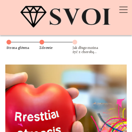
Strona główna
Zdrowie
Jak długo można
żyć z chorobą
wieńcową?