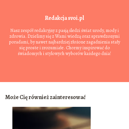
Redakcja svoi.pl
Nasz zespół redakcyjny z pasją śledzi świat urody, mody i
zdrowia. Dzielimy się z Wami wiedzą oraz sprawdzonymi
poradami, by nawet najbardziej złożone zagadnienia stały
się proste i zrozumiałe. Chcemy inspirować do
świadomych i stylowych wyborów każdego dnia!
Może Cię również zainteresować