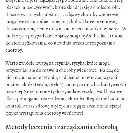
Zwężenie to jest najczęściej spowodowane odkładaniem się
blaszek miażdżycowych, które składają się z cholesterolu,
tłuszczów i innych substancji. Objawy choroby wieńcowej
mogą być różnorodne i obejmują ból w klatce piersiowej,
duszności, zmęczenie oraz uczucie ucisku w okolicy serca. W
niektórych przypadkach objawy mogą być subtelne i trudne
do zidentyfikowania, co utrudnia wczesne rozpoznanie
choroby.
Warto zwrócić uwagę na czynniki ryzyka, które mogą
przyczyniać się do rozwoju choroby wieńcowej. Należą do
nich m.in. palenie tytoniu, nadciśnienie tętnicze, wysoki
poziom cholesterolu, otyłość, cukrzyca oraz brak aktywności
fizycznej. Zrozumienie tych czynników ryzyka jest kluczowe
dla zapobiegania i zarządzania chorobą. Regularne badania
kontrolne oraz zdrowy styl życia mogą znacznie zmniejszyć
ryzyko wystąpienia choroby wieńcowej.
Metody leczenia i zarządzania chorobą