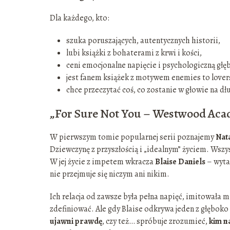
Dla każdego, kto:
szuka poruszających, autentycznych historii,
lubi książki z bohaterami z krwi i kości,
ceni emocjonalne napięcie i psychologiczną głęb
jest fanem książek z motywem enemies to lover
chce przeczytać coś, co zostanie w głowie na dł
„For Sure Not You – Westwood Aca
W pierwszym tomie popularnej serii poznajemy
Nat
Dziewczynę z przyszłością i „idealnym” życiem. Wszy
W jej życie z impetem wkracza
Blaise Daniels
– wytat
nie przejmuje się niczym ani nikim.
Ich relacja od zawsze była pełna napięć, imitowała 
zdefiniować. Ale gdy Blaise odkrywa jeden z głębok
ujawni prawdę
, czy też… spróbuje zrozumieć,
kim n