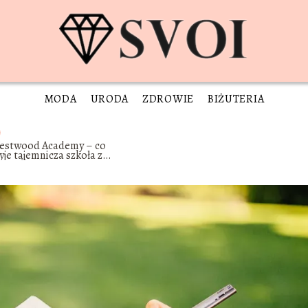
MODA
URODA
ZDROWIE
BIŻUTERIA
estwood Academy – co
yje tajemnicza szkoła z
stsellerów?