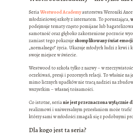
Seria
Westwood Academy
autorstwa Weroniki Ancero
młodzieżowej szkoły z internatem. To poruszająca,
w
podejmuje tematy często pomijane lub bagatelizowa
samotność oraz głęboko zakorzenione poczucie wyob
zamiast tego pokazuje
skomplikowany świat emocji
„normalnego” życia. Ukazuje młodych ludzi z krwi i k
swoje miejsce w świecie.
Westwood to szkoła tylko z nazwy – w rzeczywistośc
oczekiwań, presji i pozornych relacji. To właśnie na je
mimo licznych upadków nie tracą nadziei na zbudowa
wszystkim – własnej tożsamości.
Co istotne, seria
nie jest przeznaczona wyłącznie d
realizmowi i uniwersalnym przesłaniom może trafić 
którzy sami w młodości zmagali się z podobnymi pro
Dla kogo jest ta seria?