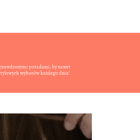
z sprawdzonymi poradami, by nawet
 stylowych wyborów każdego dnia!