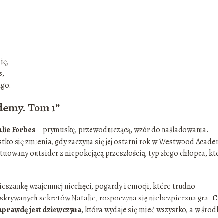
ię,
s,
ugo.
demy. Tom 1”
alie Forbes
– prymuskę, przewodniczącą, wzór do naśladowania.
stko się zmienia, gdy zaczyna się jej ostatni rok w Westwood Acade
uowany outsider z niepokojącą przeszłością, typ złego chłopca, kt
mieszankę wzajemnej niechęci, pogardy i emocji, które trudno
o skrywanych sekretów Natalie, rozpoczyna się niebezpieczna gra.
C
aprawdę jest dziewczyna
, która wydaje się mieć wszystko, a w środ