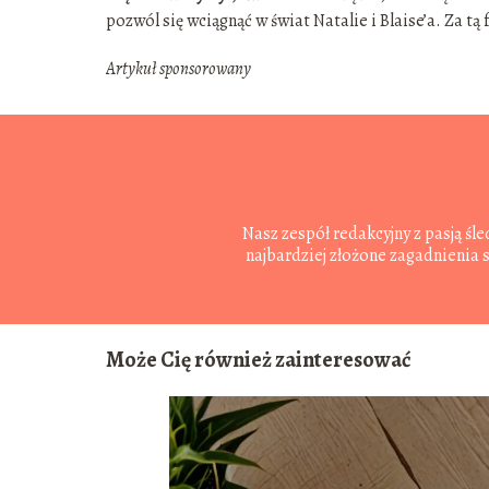
pozwól się wciągnąć w świat Natalie i Blaise’a. Za tą
Artykuł sponsorowany
Nasz zespół redakcyjny z pasją ś
najbardziej złożone zagadnienia
Może Cię również zainteresować