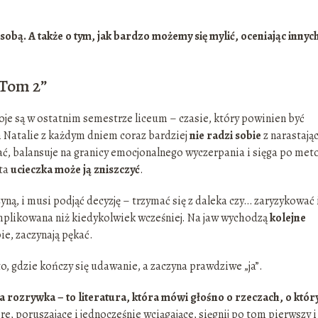
obą. A także o tym, jak bardzo możemy się mylić, oceniając innyc
Tom 2”
oje są w ostatnim semestrze liceum – czasie, który powinien być
m Natalie z każdym dniem coraz bardziej
nie radzi sobie
z narastają
ać, balansuje na granicy emocjonalnego wyczerpania i sięga po met
 ta
ucieczka może ją zniszczyć
.
ną, i musi podjąć decyzję – trzymać się z daleka czy… zaryzykować 
omplikowana niż kiedykolwiek wcześniej. Na jaw wychodzą
kolejne
ie, zaczynają pękać.
o, gdzie kończy się udawanie, a zaczyna prawdziwe „ja”.
 rozrywka – to literatura, która mówi głośno o rzeczach, o któr
ere, poruszające i jednocześnie wciągające, sięgnij po tom pierwszy i