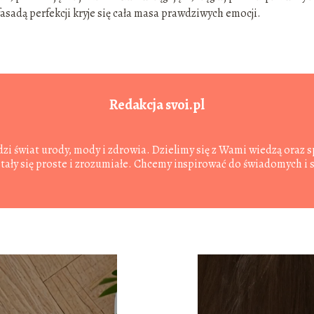
 fasadą perfekcji kryje się cała masa prawdziwych emocji.
Redakcja svoi.pl
ledzi świat urody, mody i zdrowia. Dzielimy się z Wami wiedzą ora
 stały się proste i zrozumiałe. Chcemy inspirować do świadomych i