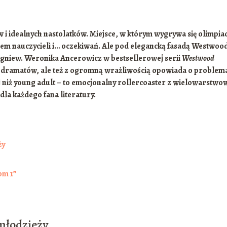
i idealnych nastolatków. Miejsce, w którym wygrywa się olimpia
okiem nauczycieli i… oczekiwań. Ale pod elegancką fasadą Westwoo
 i gniew. Weronika Ancerowicz w bestsellerowej serii
Westwood
ji i dramatów, ale też z ogromną wrażliwością opowiada o problem
ej niż young adult – to emocjonalny rollercoaster z wielowarstwo
 dla każdego fana literatury.
ży
om 1”
młodzieży