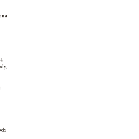
h na
cą
ody,
i
ych