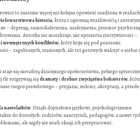
wicz to znacznie więcej niż kolejna opowieść osadzona w realiach
ielowarstwowa historia
, która z ogromną wrażliwością i autent
ne – depresję, samookaleczenia, uzależnienia, przemoc psychiczną
cowania. Autorka nie moralizuje, nie upraszcza rzeczywistości –
 i wewnętrznych konfliktów
, który kryje się pod pozorami
ości – zagubionych, zranionych, ale też gotowych walczyć o siebie i
i staje się metaforą dzisiejszego społeczeństwa, pełnego sprzeczn
j tle rozgrywają się
dramaty
i
drobne zwycięstwa bohaterów
, któr
nie czegoś prawdziwego – przyjaźni, miłości, akceptacji, a przede
la nastolatków
. Dzięki dojrzałemu językowi, psychologicznemu
także do dorosłych: rodziców, nauczycieli, pedagogów, a nawet tyc
blemami, ale nigdy nie mieli okazji ich przepracować.