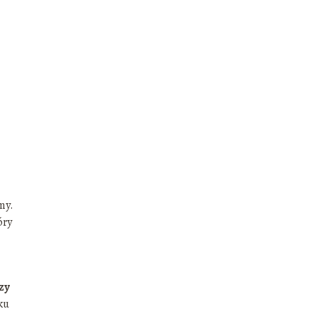
my.
óry
zy
ku