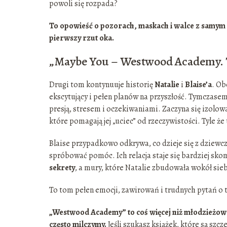
powoli się rozpada?
To opowieść o pozorach, maskach i walce z samym s
pierwszy rzut oka.
„Maybe You – Westwood Academy. 
Drugi tom kontynuuje historię
Natalie
i
Blaise’a
. Ob
ekscytujący i pełen planów na przyszłość. Tymczase
presją, stresem i oczekiwaniami. Zaczyna się izolow
które pomagają jej „uciec” od rzeczywistości. Tyle że
Blaise przypadkowo odkrywa, co dzieje się z dziewczy
spróbować pomóc. Ich relacja staje się bardziej sk
sekrety
, a mury, które Natalie zbudowała wokół sieb
To tom pełen emocji, zawirowań i trudnych pytań o t
„Westwood Academy” to coś więcej niż młodzieżowa
często milczymy.
Jeśli szukasz książek, które są szcz