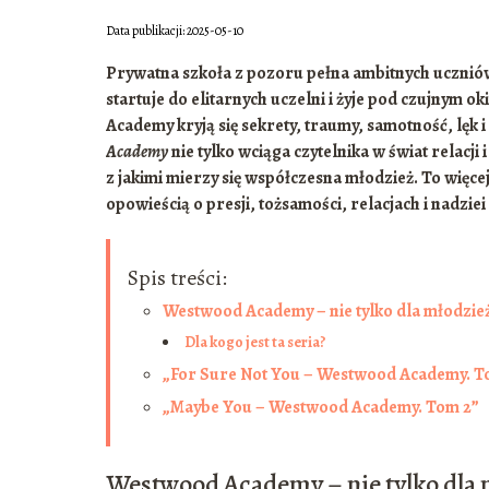
Data publikacji: 2025-05-10
Prywatna szkoła z pozoru pełna ambitnych uczniów 
startuje do elitarnych uczelni i żyje pod czujnym 
Academy kryją się sekrety, traumy, samotność, lęk
Academy
nie tylko wciąga czytelnika w świat relac
z jakimi mierzy się współczesna młodzież. To więc
opowieścią o presji, tożsamości, relacjach i nadziei
Spis treści:
Westwood Academy – nie tylko dla młodzie
Dla kogo jest ta seria?
„For Sure Not You – Westwood Academy. T
„Maybe You – Westwood Academy. Tom 2”
Westwood Academy – nie tylko dla 