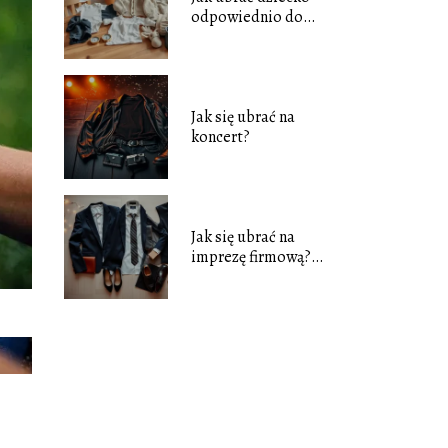
odpowiednio do
temperatury?
Jak się ubrać na
koncert?
Jak się ubrać na
imprezę firmową?
Porady i stylizacje