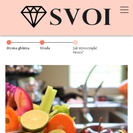
Strona główna
Uroda
Jak wyszczuplić
twarz?