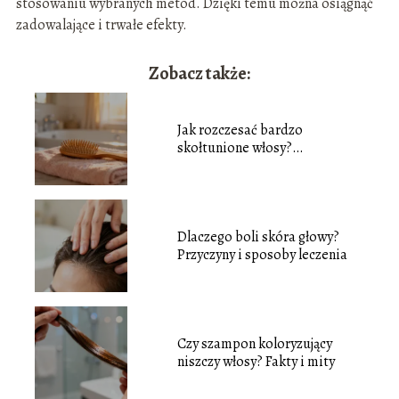
stosowaniu wybranych metod. Dzięki temu można osiągnąć
zadowalające i trwałe efekty.
Zobacz także:
Jak rozczesać bardzo
skołtunione włosy?
Sprawdzone sposoby
Dlaczego boli skóra głowy?
Przyczyny i sposoby leczenia
Czy szampon koloryzujący
niszczy włosy? Fakty i mity