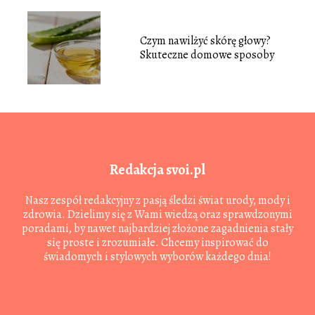
Czym nawilżyć skórę głowy?
Skuteczne domowe sposoby
Redakcja svoi.pl
Nasz zespół redakcyjny z pasją śledzi świat urody, mody i
zdrowia. Dzielimy się z Wami wiedzą oraz sprawdzonymi
poradami, by nawet najbardziej złożone zagadnienia stały
się proste i zrozumiałe. Chcemy inspirować do
świadomych i stylowych wyborów każdego dnia!