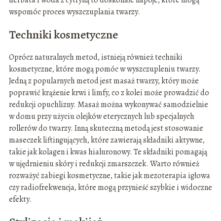
herbata i woda z cytryną to doskonałe napoje, które mogą
wspomóc proces wyszczuplania twarzy.
Techniki kosmetyczne
Oprócz naturalnych metod, istnieją również techniki
kosmetyczne, które mogą pomóc w wyszczupleniu twarzy.
Jedną z popularnych metod jest masaż twarzy, który może
poprawić krążenie krwi i limfy, co z kolei może prowadzić do
redukcji opuchlizny. Masaż można wykonywać samodzielnie
w domu przy użyciu olejków eterycznych lub specjalnych
rollerów do twarzy. Inną skuteczną metodą jest stosowanie
maseczek liftingujących, które zawierają składniki aktywne,
takie jak kolagen i kwas hialuronowy. Te składniki pomagają
w ujędrnieniu skóry i redukcji zmarszczek. Warto również
rozważyć zabiegi kosmetyczne, takie jak mezoterapia igłowa
czy radiofrekwencja, które mogą przynieść szybkie i widoczne
efekty.