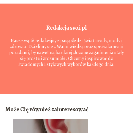
Redakcja svoi.pl
Nasz zespół redakcyjny z pasją śledzi świat urody, mody i
zdrowia. Dzielimy się z Wami wiedzą oraz sprawdzonymi
poradami, by nawet najbardziej złożone zagadnienia stały
się proste i zrozumiałe. Chcemy inspirować do
świadomych i stylowych wyborów każdego dnia!
Może Cię również zainteresować