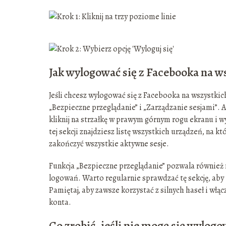
Jak wylogować się z Facebooka na w
Jeśli chcesz wylogować się z Facebooka na wszystkic
„Bezpieczne przeglądanie” i „Zarządzanie sesjami”. 
kliknij na strzałkę w prawym górnym rogu ekranu i w
tej sekcji znajdziesz listę wszystkich urządzeń, na kt
zakończyć wszystkie aktywne sesje.
Funkcja „Bezpieczne przeglądanie” pozwala również
logowań. Warto regularnie sprawdzać tę sekcję, aby
Pamiętaj, aby zawsze korzystać z silnych haseł i wł
konta.
Co zrobić, jeśli nie mogę się wylog