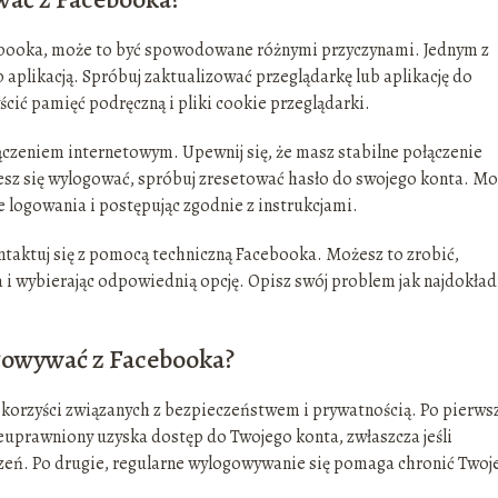
cebooka, może to być spowodowane różnymi przyczynami. Jednym z
aplikacją. Spróbuj zaktualizować przeglądarkę lub aplikację do
yścić pamięć podręczną i pliki cookie przeglądarki.
eniem internetowym. Upewnij się, że masz stabilne połączenie
żesz się wylogować, spróbuj zresetować hasło do swojego konta. M
ie logowania i postępując zgodnie z instrukcjami.
ntaktuj się z pomocą techniczną Facebooka. Możesz to zrobić,
i wybierając odpowiednią opcję. Opisz swój problem jak najdokładn
ogowywać z Facebooka?
korzyści związanych z bezpieczeństwem i prywatnością. Po pierws
ieuprawniony uzyska dostęp do Twojego konta, zwłaszcza jeśli
dzeń. Po drugie, regularne wylogowywanie się pomaga chronić Twoj