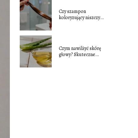
Czy szampon
koloryzujący niszczy
włosy? Fakty i mity
Czym nawilżyć skórę
głowy? Skuteczne
domowe sposoby