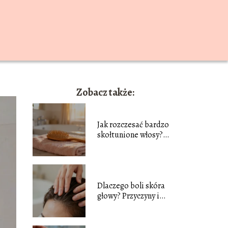
Zobacz także:
Jak rozczesać bardzo
skołtunione włosy?
Sprawdzone sposoby
Dlaczego boli skóra
głowy? Przyczyny i
sposoby leczenia