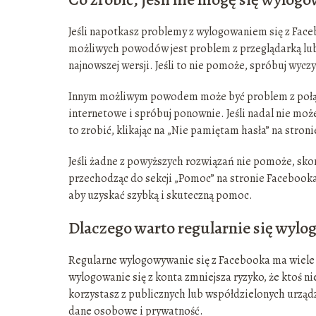
Jeśli napotkasz problemy z wylogowaniem się z Fa
możliwych powodów jest problem z przeglądarką lub 
najnowszej wersji. Jeśli to nie pomoże, spróbuj wycz
Innym możliwym powodem może być problem z połącz
internetowe i spróbuj ponownie. Jeśli nadal nie mo
to zrobić, klikając na „Nie pamiętam hasła” na stron
Jeśli żadne z powyższych rozwiązań nie pomoże, sko
przechodząc do sekcji „Pomoc” na stronie Facebooka 
aby uzyskać szybką i skuteczną pomoc.
Dlaczego warto regularnie się wyl
Regularne wylogowywanie się z Facebooka ma wiele 
wylogowanie się z konta zmniejsza ryzyko, że ktoś n
korzystasz z publicznych lub współdzielonych urzą
dane osobowe i prywatność.