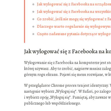
Jak wylogować się z Facebooka na urządze
Jak wylogować się z Facebooka na wszystki
Co zrobić, jeśli nie mogę się wylogować z 
Dlaczego warto regularnie się wylogowyw
Często zadawane pytania dotyczące wylogo
Jak wylogować się z Facebooka na 
Wylogowanie się z Facebooka na komputerze jest sto
której używasz. Aby to zrobić, najpierw musisz zalo
górnym rogu ekranu. Pojawi się menu rozwijane, w któ
W przeglądarce Chrome proces ten jest identyczny. W
następnie wybierz „Wyloguj się”. W Safari, po zalog
i wybierz opcję „Wyloguj się”. Pamiętaj, aby zawsze 
publicznego lub współdzielonego.