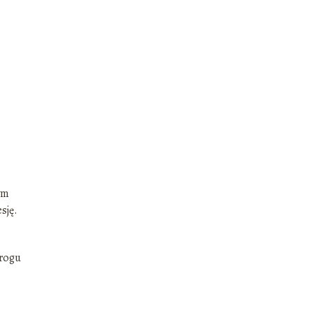
ym
sję.
 rogu