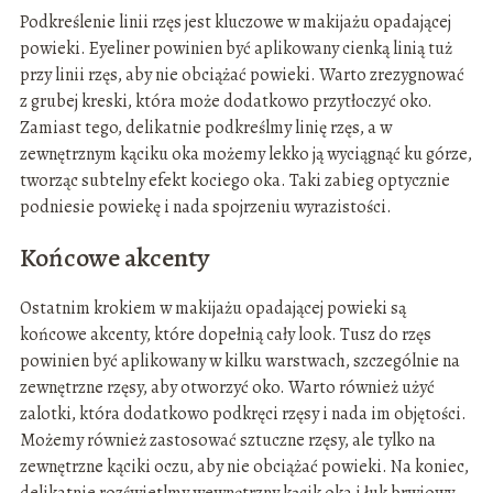
Podkreślenie linii rzęs jest kluczowe w makijażu opadającej
powieki. Eyeliner powinien być aplikowany cienką linią tuż
przy linii rzęs, aby nie obciążać powieki. Warto zrezygnować
z grubej kreski, która może dodatkowo przytłoczyć oko.
Zamiast tego, delikatnie podkreślmy linię rzęs, a w
zewnętrznym kąciku oka możemy lekko ją wyciągnąć ku górze,
tworząc subtelny efekt kociego oka. Taki zabieg optycznie
podniesie powiekę i nada spojrzeniu wyrazistości.
Końcowe akcenty
Ostatnim krokiem w makijażu opadającej powieki są
końcowe akcenty, które dopełnią cały look. Tusz do rzęs
powinien być aplikowany w kilku warstwach, szczególnie na
zewnętrzne rzęsy, aby otworzyć oko. Warto również użyć
zalotki, która dodatkowo podkręci rzęsy i nada im objętości.
Możemy również zastosować sztuczne rzęsy, ale tylko na
zewnętrzne kąciki oczu, aby nie obciążać powieki. Na koniec,