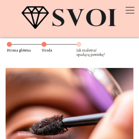
Strona główna
Uroda
Jak malować
opadącą powiekę?