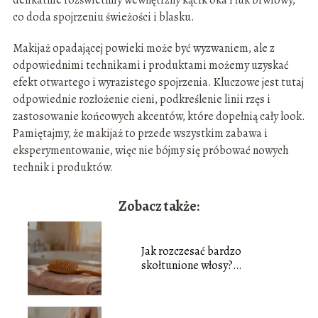
delikatnie rozświetlmy wewnętrzny kącik oka i łuk brwiowy,
co doda spojrzeniu świeżości i blasku.
Makijaż opadającej powieki może być wyzwaniem, ale z
odpowiednimi technikami i produktami możemy uzyskać
efekt otwartego i wyrazistego spojrzenia. Kluczowe jest tutaj
odpowiednie rozłożenie cieni, podkreślenie linii rzęs i
zastosowanie końcowych akcentów, które dopełnią cały look.
Pamiętajmy, że makijaż to przede wszystkim zabawa i
eksperymentowanie, więc nie bójmy się próbować nowych
technik i produktów.
Zobacz także:
Jak rozczesać bardzo
skołtunione włosy?
Sprawdzone sposoby