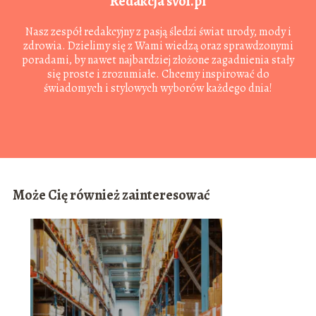
Redakcja svoi.pl
Nasz zespół redakcyjny z pasją śledzi świat urody, mody i
zdrowia. Dzielimy się z Wami wiedzą oraz sprawdzonymi
poradami, by nawet najbardziej złożone zagadnienia stały
się proste i zrozumiałe. Chcemy inspirować do
świadomych i stylowych wyborów każdego dnia!
Może Cię również zainteresować