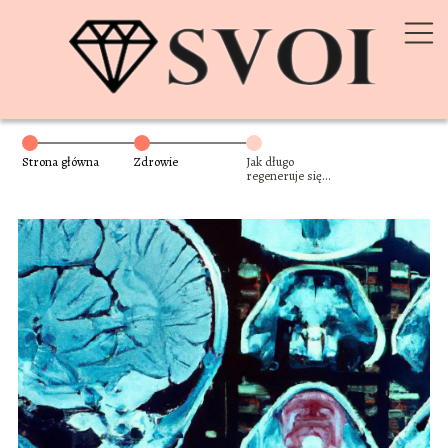
Strona główna
Zdrowie
Jak długo
regeneruje się
mózg po udarze?