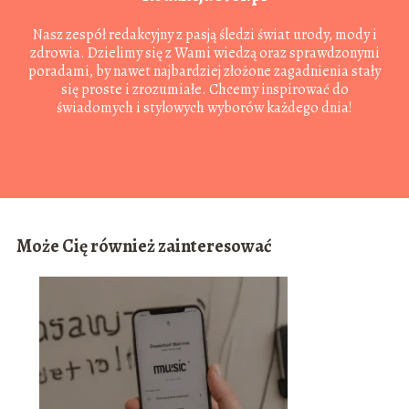
Nasz zespół redakcyjny z pasją śledzi świat urody, mody i
zdrowia. Dzielimy się z Wami wiedzą oraz sprawdzonymi
poradami, by nawet najbardziej złożone zagadnienia stały
się proste i zrozumiałe. Chcemy inspirować do
świadomych i stylowych wyborów każdego dnia!
Może Cię również zainteresować